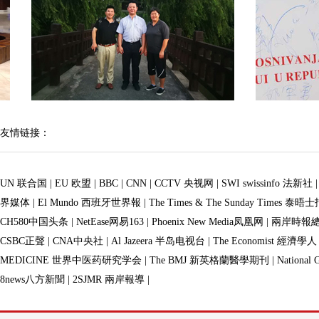
友情链接：
UN 联合国
|
EU 欧盟
|
BBC
|
CNN
|
CCTV 央视网
|
SWI swissinfo 法新社
界媒体
|
El Mundo 西班牙世界報
|
The Times & The Sunday Times 泰晤
CH580中国头条
|
NetEase网易163
|
Phoenix New Media凤凰网
|
兩岸時報
CSBC正聲
|
CNA中央社
|
Al Jazeera 半岛电视台
|
The Economist 經濟學人
MEDICINE 世界中医药研究学会
|
The BMJ 新英格蘭醫學期刊
|
Nationa
8news八方新聞
|
2SJMR 兩岸報導
|