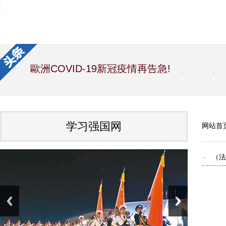
歐洲COVID-19新冠疫情再告急!
新生党/中华国际文教交流促进会/中华经济
中华海峡两岸新闻事业交流协会第12届理
国宝素食厨神洪银龙与吴慧莲理事长大力推
世界传统文化研究院 加拿大分院 艺术总监Alb
因受疫情影响，彭阳月子鸡蛋滞销，给企业
夏精准扶贫项目，也是彭阳特产。疫情之前
学习强国网
网站首
中共中央政治局常务委员会召开会议 研究
习近平向全国各族人民致以美好的新春祝福
国家主席习近平发表二〇二〇年新年贺词
（法
中国会变成一个大强国而又使人可亲（光辉的