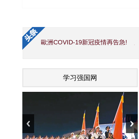
歐洲COVID-19新冠疫情再告急!
新生党/中华国际文教交流促进会/
中华海峡两岸新闻事业交流协会第1
国宝素食厨神洪银龙与吴慧莲理事
世界传统文化研究院 加拿大分院 艺术总
因受疫情影响，彭阳月子鸡蛋滞销
夏精准扶贫项目，也是彭阳特产。疫
学习强国网
中共中央政治局常务委员会召开会议
习近平向全国各族人民致以美好的
国家主席习近平发表二〇二〇年新
中国会变成一个大强国而又使人可亲