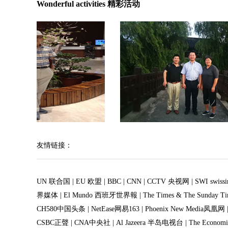
Wonderful activities 精彩活动
友情链接：
UN 联合国
|
EU 欧盟
|
BBC
|
CNN
|
CCTV 央视网
|
SWI swis
界媒体
|
El Mundo 西班牙世界報
|
The Times & The Sunday
CH580中国头条
|
NetEase网易163
|
Phoenix New Media凤凰网
CSBC正聲
|
CNA中央社
|
Al Jazeera 半岛电视台
|
The Econo