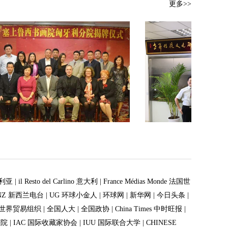
更多>>
大利亚
|
il Resto del Carlino 意大利
|
France Médias Monde 法国世
NZ 新西兰电台
|
UG 环球小金人
|
环球网
|
新华网
|
今日头条
|
O世界贸易组织
|
全国人大
|
全国政协
|
China Times 中时旺报
|
畫院
|
IAC 国际收藏家协会
|
IUU 国际联合大学
|
CHINESE