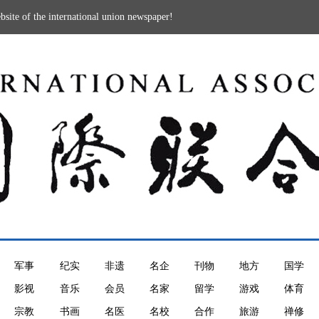
the international union newspaper!
军事
纪实
非遗
名企
刊物
地方
国学
影视
音乐
会员
名家
留学
游戏
体育
宗教
书画
名医
名校
合作
旅游
禅修