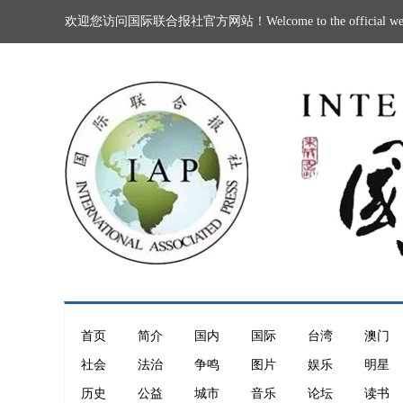
欢迎您访问国际联合报社官方网站！Welcome to the official website of 
首页
简介
国内
国际
台湾
澳门
社会
法治
争鸣
图片
娱乐
明星
历史
公益
城市
音乐
论坛
读书