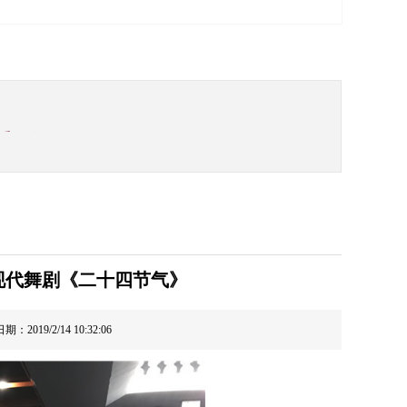
重登场
最强新闻团队
儿女新春快乐！牛年大吉大利！
健康、绿色、新鲜、好吃，营养价值高，是宁
疫情影
中央总书记习近平主持会议
现代舞剧《二十四节气》
）
期：2019/2/14 10:32:06