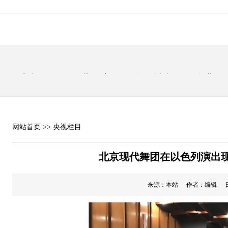
中华经济文化发展促进会 新春联合贺禧餐会在台北隆
2届理事长由两岸报导陈建文社长连任并选出史上
长大力推广环保养生饮食文化
监Albert Xhaferri 在多伦多祝福全球华夏
，给企业和养殖户带来较大经济损失。彭阳月子鸡蛋
情之前，都是发往北 京、上海、广州等外地。受
网站首页
>> 央视栏目
 研究新型冠状病毒感染的肺炎疫情防控工作 中共
新春祝福
年贺词
北京现代舞团在以色列演出
（光辉的历程 深刻的启示·庆祝新中国成立70周年
来源：本站
作者：编辑
日