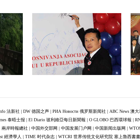
sinfo 法新社
|
DW 德国之声
|
РИА Новости 俄罗斯新闻社
|
ABC News 澳
 Times 泰晤士报
|
El Diario 玻利維亞每日新聞報
|
O GLOBO 巴西環球報
|
R
|
兩岸時報總社
|
中国外交部网
|
中国发展门户网
|
中国新闻出版网
|
WT
mist 經濟學人
|
TIME 时代杂志
|
WTCRI 世界传统文化研究院 塞上魯西書